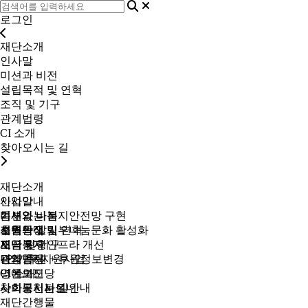
로그인
재단소개
인사말
미션과 비전
설립목적 및 연혁
조직 및 기구
관계법령
CI 소개
찾아오시는 길
재단소개
인사말
사업안내
미션과 비전
틈새없는 복지안전망 구현
기부와 나눔
설립목적 및 연혁
지역상생 기부나눔문화 활성화
후원안내
소통과 알림
조직 및 기구
지역복지 인프라 개선
모금 현황
재단공지
관계법령
1인가구 지원사업
나의 후원 + 후원정보변경
경영공시
CI 소개
명예의전당
언론보도
찾아오시는 길
사회공헌파트너
사회복지시설 안내
재단간행물