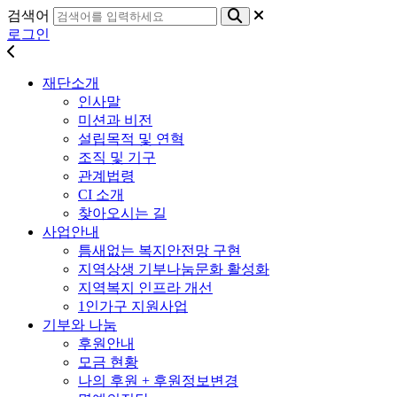
검색어
로그인
재단소개
인사말
미션과 비전
설립목적 및 연혁
조직 및 기구
관계법령
CI 소개
찾아오시는 길
사업안내
틈새없는 복지안전망 구현
지역상생 기부나눔문화 활성화
지역복지 인프라 개선
1인가구 지원사업
기부와 나눔
후원안내
모금 현황
나의 후원 + 후원정보변경