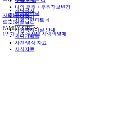
찾아오시는 길
모금 현황
나의 후원 + 후원정보변경
재단공지
명예의전당
자원봉사센터
경영공시
사회공헌파트너
로그인
언론보도
FAMILY SITE
사회복지시설 안내
1인가구 지원사업
사랑의열매
재단간행물
사진/영상 자료
서식자료