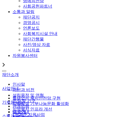
명예의전당
사회공헌파트너
소통과 알림
재단공지
경영공시
언론보도
사회복지시설 안내
재단간행물
사진/영상 자료
서식자료
자원봉사센터
재단소개
인사말
사업안내
미션과 비전
설립목적 및 연혁
틈새없는 복지안전망 구현
조직 및 기구
기부와 나눔
지역상생 기부나눔문화 활성화
관계법령
지역복지 인프라 개선
CI 소개
후원안내
1인가구 지원사업
소통과 알림